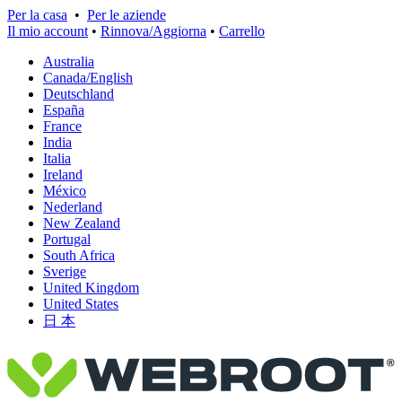
Per la casa
•
Per le aziende
Il mio account
•
Rinnova/Aggiorna
•
Carrello
Australia
Canada/English
Deutschland
España
France
India
Italia
Ireland
México
Nederland
New Zealand
Portugal
South Africa
Sverige
United Kingdom
United States
日 本