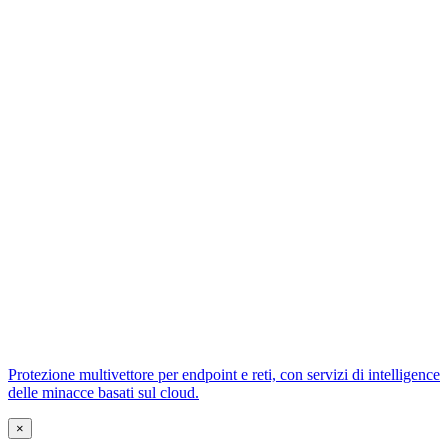
Protezione multivettore per endpoint e reti, con servizi di intelligence
delle minacce basati sul cloud.
×