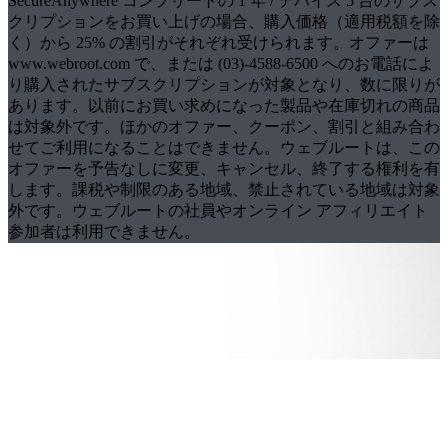
SecureAnywhere コンプリートの 1 年 / デバイス 5 台のサブス
クリプションをお買い上げの場合、購入価格（適用税額を除
く）から 25% の割引がそれぞれ受けられます。オファーは
www.webroot.com で、または (03)-4588-6500 へのお電話によ
り購入されたサブスクリプションが対象となり、数に限りが
あります。以前にお買い求めになった製品や在庫切れの商品
は対象外です。ほかのオファー、クーポン、割引と組み合わ
せてご利用になることはできません。ウェブルートは、この
オファーを予告なしに変更、キャンセル、終了する権利を有
します。課税や制限のある地域、禁止されている地域は対象
外です。ウェブルートの社員やオンライン アフィリエイト
参加者は利用できません。