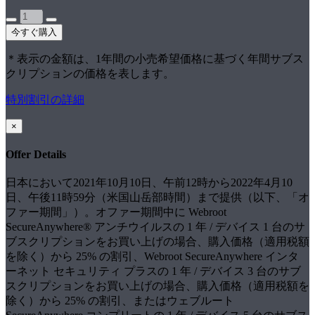
今すぐ購入
＊表示の金額は、1年間の小売希望価格に基づく年間サブス
クリプションの価格を表します。
特別割引の詳細
×
Offer Details
日本において2021年10月10日、午前12時から2022年4月10
日、午後11時59分（米国山岳部時間）まで提供（以下、「オ
ファー期間」）。オファー期間中に Webroot
SecureAnywhere® アンチウイルスの 1 年 / デバイス 1 台のサ
ブスクリプションをお買い上げの場合、購入価格（適用税額
を除く）から 25% の割引、Webroot SecureAnywhere インタ
ーネット セキュリティ プラスの 1 年 / デバイス 3 台のサブ
スクリプションをお買い上げの場合、購入価格（適用税額を
除く）から 25% の割引、またはウェブルート