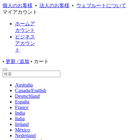
個人のお客様
•
法人のお客様
•
ウェブルートについて
マイアカウント
ホームア
カウント
ビジネス
アカウン
ト
•
更新 / 追加
•
カート
Australia
Canada/English
Deutschland
España
France
India
Italia
Ireland
México
Nederland