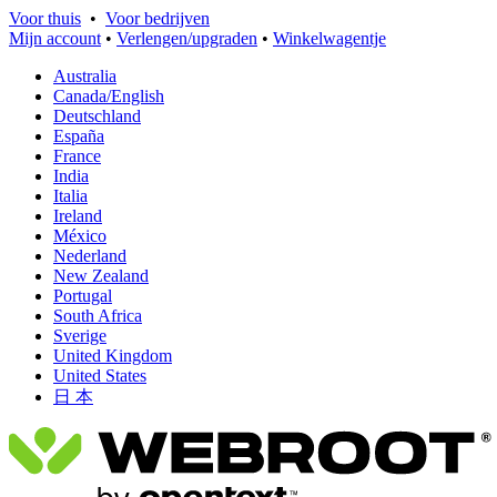
Voor thuis
•
Voor bedrijven
Mijn account
•
Verlengen/upgraden
•
Winkelwagentje
Australia
Canada/English
Deutschland
España
France
India
Italia
Ireland
México
Nederland
New Zealand
Portugal
South Africa
Sverige
United Kingdom
United States
日 本