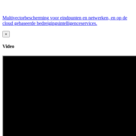
Multivectorbescherming voor eindpunten en netwerken, en op de
cloud gebaseerde bedreigingsintelligenceservices.
×
Video