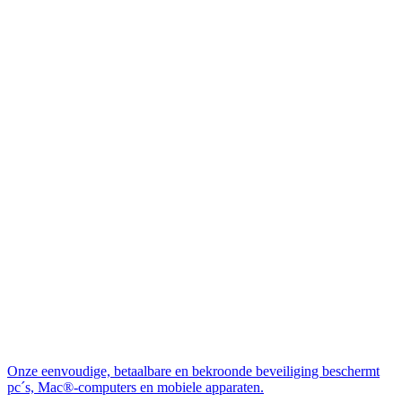
Onze eenvoudige, betaalbare en bekroonde beveiliging beschermt
pc´s, Mac®-computers en mobiele apparaten.