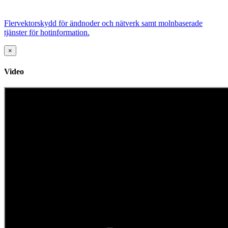
Flervektorskydd för ändnoder och nätverk samt molnbaserade
tjänster för hotinformation.
×
Video