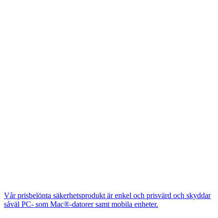
Vår prisbelönta säkerhetsprodukt är enkel och prisvärd och skyddar
såväl PC- som Mac®-datorer samt mobila enheter.