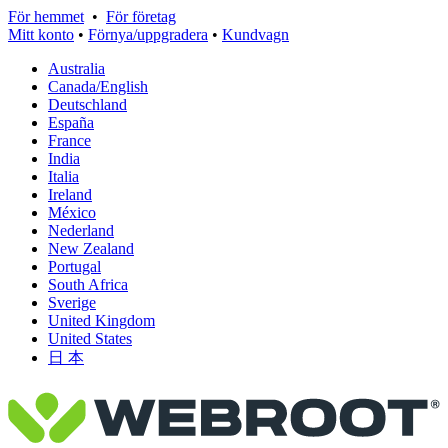
För hemmet
•
För företag
Mitt konto
•
Förnya/uppgradera
•
Kundvagn
Australia
Canada/English
Deutschland
España
France
India
Italia
Ireland
México
Nederland
New Zealand
Portugal
South Africa
Sverige
United Kingdom
United States
日 本