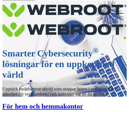
®
Smarter Cybersecurity
-
lösningar för en uppkopplad
värld
Upptäck molnbaserat skydd som stoppar hoten i realtid och ger
säkerhet för verksamheter och individer var de än ansluter.
För hem och hemmakontor