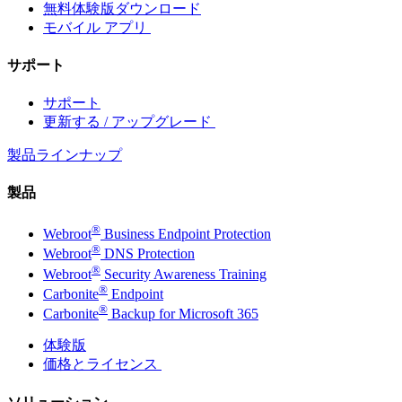
無料体験版ダウンロード
モバイル アプリ
サポート
サポート
更新する / アップグレード
製品ラインナップ
製品
®
Webroot
Business Endpoint Protection
®
Webroot
DNS Protection
®
Webroot
Security Awareness Training
®
Carbonite
Endpoint
®
Carbonite
Backup for Microsoft 365
体験版
価格とライセンス