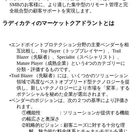
SMB
のお客様に、より適した集中型のリモート管理と完
全統合型の顧客サポートを実現します。
ラディカティのマーケットクアドラントとは
エンドポイントプロテクション分野の主要ベンダーを相
•
互比較し、
Top Player
（トッププレイヤー）、
Trail
Blazer
（先駆者）、
Specialist
（スペシャリスト）、
Mature Player
（成熟企業）という
4
つの
カテゴリーに
分類・評価するものです。
Trail Blazer
（先駆者）には、いくつかのソリューション
•
領域で高度なベストオブブリード型テクノロジーを提
供し、新しいテクノロジーにより市場を「変革」する
ポテンシャルを秘めた企業が選出されます。
ベンダーのポジションは、次の２つの基準により評価さ
•
れます。
①機能性
：ソリューションが提供する機能
の幅広さと奥深さ
戦略的ビジョン：顧客ニーズに対する十分な理
②
解、魅力的な料金体系とチャネルモデルを通じ