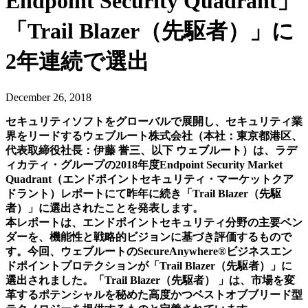
Endpoint Security Quadrant」
「Trail Blazer（先駆者）」に
2年連続で選出
December 26, 2018
セキュリティソフトをグローバルで展開し、セキュリティ業
界をリードするウェブルート株式会社（本社：東京都港区、
代表取締役社長：伊藤 誉三、以下 ウェブルート）は、ラデ
ィカティ・グループの2018
年度
Endpoint Security Market
Quadrant
（エンドポイントセキュリティ・マーケットクア
ドラント）レポートにて昨年に続き「
Trail Blazer
（先駆
者）」に選出されたことを発表します。
本レポートは、エンドポイントセキュリティ分野の主要ベン
ダーを、機能性と戦略的ビジョンに基づき
評価するもので
す。今回、ウェブルートの
SecureAnywhere
®
ビジネスエン
ドポイントプロテクションが
「
Trail Blazer
（先駆者）」に
選出されました。「
Trail Blazer
（先駆者） 」は、市場を変
革するポテンシ
ャルを秘めた高度かつベストオブブリード型