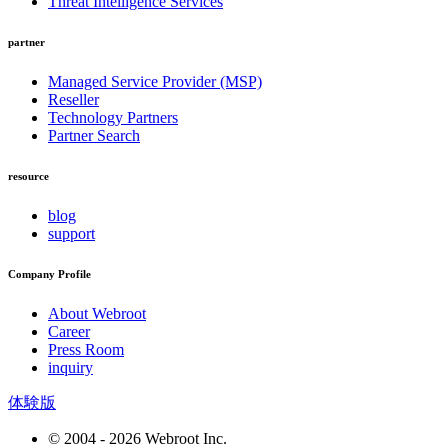
Threat Intelligence Services
partner
Managed Service Provider (MSP)
Reseller
Technology Partners
Partner Search
resource
blog
support
Company Profile
About Webroot
Career
Press Room
inquiry
体験版
© 2004 - 2026 Webroot Inc.