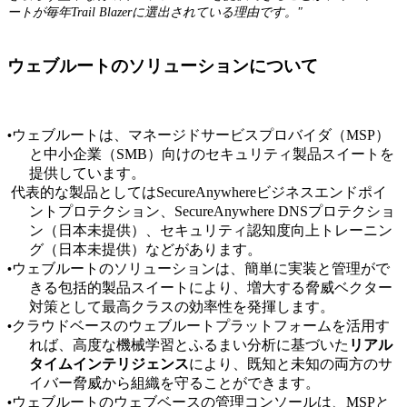
ートが毎年
Trail Blazer
に選出されている理由です。"
ウェブルートのソリューションについて
ウェブルートは、マネージドサービスプロバイダ（
MSP
）
•
と中小企業（
SMB
）向けのセキュリティ製品スイートを
提供しています。
代表的な製品としては
SecureAnywhere
ビジネスエンドポイ
ントプロテクション、
SecureAnywhere
DNS
プロテクショ
ン（日本未提供）、セキュリティ認知度向上トレーニン
グ（日本未提供）などがあります。
ウェブルートのソリューションは、簡単に実装と管理がで
•
きる包括的製品スイートにより、増大する脅威ベクター
対策として最高クラスの効率性を発揮します。
クラウドベースのウェブルートプラットフォームを活用す
•
れば、高度な機械学習とふるまい分析に基づいた
リアル
タイムインテリジェンス
により、既知と未知の両方のサ
イバー脅威から組織を守ることができます。
ウェブルートのウェブベースの管理コンソールは、
MSP
と
•