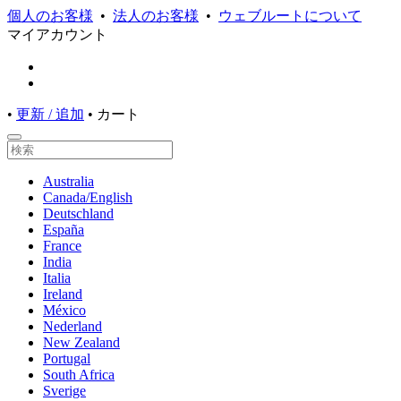
個人のお客様
•
法人のお客様
•
ウェブルートについて
マイアカウント
•
更新 / 追加
•
カート
Australia
Canada/English
Deutschland
España
France
India
Italia
Ireland
México
Nederland
New Zealand
Portugal
South Africa
Sverige