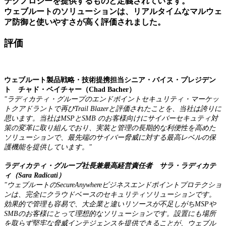
テクノロジーを提供するものと定義されています。
ウェブルートのソリューションは、リアルタイムなマルウェ
ア防御と使いやすさが高く評価されました。
評価
ウェブルート製品戦略・技術提携担当シニア・バイス・プレジデン
ト
チャド・ベイチャー（
Chad
Bacher
）
"ラディカティ・グループのエンドポイントセキュリティ・マーケッ
トクアドラントで再び
Trail Blazer
と評
価されたことを、当社は誇りに
思います。当社は
MSP
と
SMB
のお客様向けにサイバーセキュティ対
策の変革に取り組んでおり、実装と管理の長期的な利便性を高めた
ソリューションで、最先端のサイバー脅威に対する最高レベルの保
護機能を提供しています。"
ラディカティ・グループ社長兼最高経営責任者
サラ・ラディカテ
ィ（
Sara
Radicati
）
"ウェブルートの
SecureAnywhere
ビジネスエンドポイントプロテクショ
ンは、完全にクラウドベースのセキュリティソリューションです。
効果的で管理も容易で、大企業と違いリソースが不足しがち
MSP
や
SMB
のお客様にとって理想的なソリューションです。設置にも場所
を取らず堅牢な脅威インテジェンスを提供できることが、ウェブル