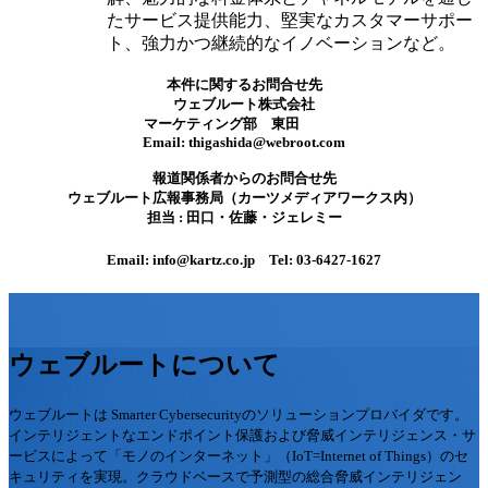
た
サービス提供能力、堅実なカスタマーサポー
ト、強力かつ継続的なイノベーシ
ョンなど。
本件に関するお問合せ先
ウェブルート株式会社
マーケティング部 東田
Email: thigashida@webroot.com
報道関係者からのお問合せ先
ウェブルート広報事務局（カーツメディアワークス内）
担当
:
田口・佐藤・ジェレミー
Email: info@kartz.co.jp
Tel: 03-6427-1627
ウェブルートについて
ウェブルートは Smarter Cybersecurityのソリューションプロバイダです。
インテリジェントなエンドポイント保護および脅威インテリジェンス・サ
ービスによって「モノのインターネット」（IoT=Internet of Things）のセ
キュリティを実現。クラウドベースで予測型の総合脅威インテリジェン