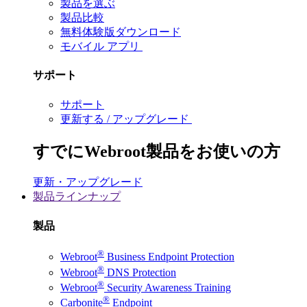
製品を選ぶ
製品比較
無料体験版ダウンロード
モバイル アプリ
サポート
サポート
更新する / アップグレード
すでにWebroot製品をお使いの方
更新・アップグレード
製品ラインナップ
製品
®
Webroot
Business Endpoint Protection
®
Webroot
DNS Protection
®
Webroot
Security Awareness Training
®
Carbonite
Endpoint