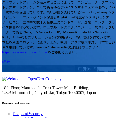
ス・プラットフォームを活用することによって、コンピュータ、タブレッ
ト、スマートフォン、そしてあらゆるデバイスをマルウェアや他のサイバ
ー攻撃から保護しています。高い評価を受けているSecureAnywhereインテ
リジェント・エンドポイント保護とBrightCloud脅威インテリジェンス・
サービスは、世界中で数千万台以上のエンドユーザ、企業、エンタープラ
イズ機器を守っています。ウェブルートのテクノロジーは、業界トップリ
ーダーであるCisco、F5 Networks、HP、Microsoft、Palo Alto Networks、
RSA、Arubaなどのソリューションに採用され、高い信頼を得ています。
本社を米国コロラド州に置き、北米、欧州、アジア環太平洋、日本でビジ
ネス展開しています。Smarter Cybersecurityの詳細はウェブサイト
https://www.webroot.com/jp/ja/
をご参照ください。
詳細
18th Floor, Marunouchi Trust Tower Main Building,
1-8-3 Marunouchi, Chiyoda-ku, Tokyo
100-0005, Japan
Products and Services
Endpoint Security