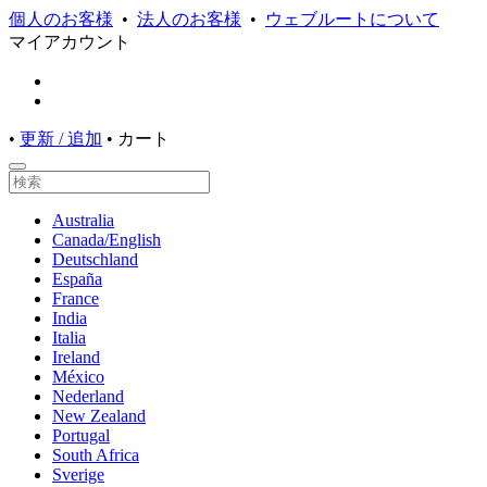
個人のお客様
•
法人のお客様
•
ウェブルートについて
マイアカウント
•
更新 / 追加
•
カート
Australia
Canada/English
Deutschland
España
France
India
Italia
Ireland
México
Nederland
New Zealand
Portugal
South Africa
Sverige