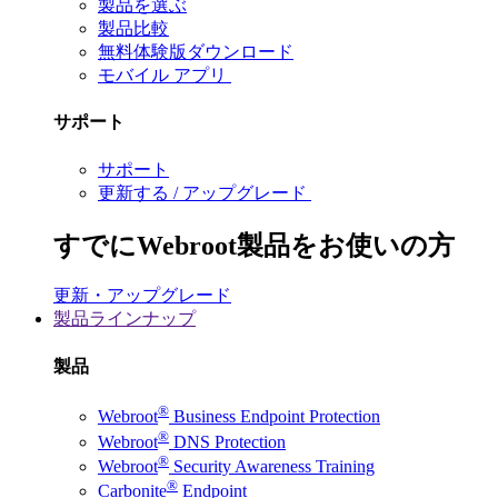
製品を選ぶ
製品比較
無料体験版ダウンロード
モバイル アプリ
サポート
サポート
更新する / アップグレード
すでにWebroot製品をお使いの方
更新・アップグレード
製品ラインナップ
製品
®
Webroot
Business Endpoint Protection
®
Webroot
DNS Protection
®
Webroot
Security Awareness Training
®
Carbonite
Endpoint