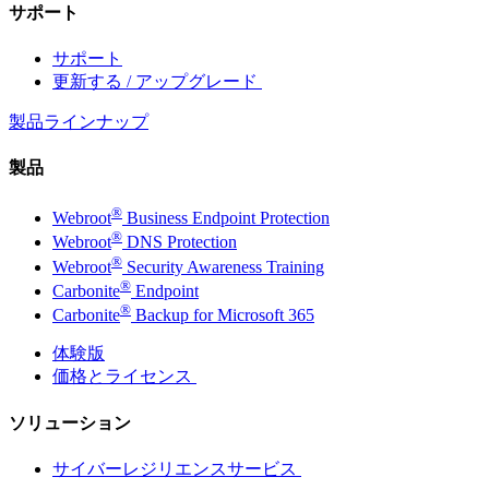
サポート
サポート
更新する / アップグレード
製品ラインナップ
製品
®
Webroot
Business Endpoint Protection
®
Webroot
DNS Protection
®
Webroot
Security Awareness Training
®
Carbonite
Endpoint
®
Carbonite
Backup for Microsoft 365
体験版
価格とライセンス
ソリューション
サイバーレジリエンスサービス