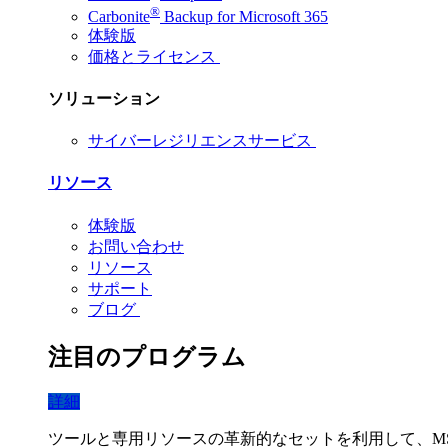
®
Carbonite
Backup for Microsoft 365
体験版
価格とライセンス
ソリューション
サイバーレジリエンスサービス
リソース
体験版
お問い合わせ
リソース
サポート
ブログ
注目のプログラム
詳細
ツールと専用リソースの革新的なセットを利用して、M