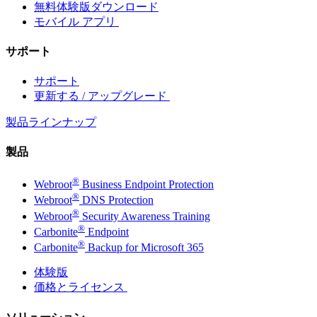
無料体験版ダウンロード
モバイル アプリ
サポート
サポート
更新する / アップグレード
製品ラインナップ
製品
®
Webroot
Business Endpoint Protection
®
Webroot
DNS Protection
®
Webroot
Security Awareness Training
®
Carbonite
Endpoint
®
Carbonite
Backup for Microsoft 365
体験版
価格とライセンス