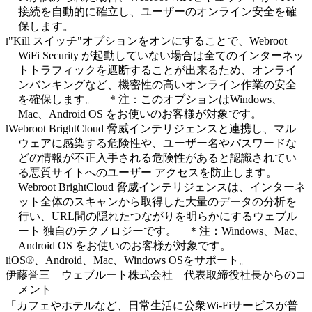
接続を自動的に確立し、ユーザーのオンライン安全を確
保します。
"Kill
スイッチ
"
オプションをオンにすることで、
Webroot
l
WiFi
Security
が起動していない場合は全てのインターネッ
トトラフィックを遮断することが出来るため、オンライ
ンバンキングなど、機密性の高いオンライン作業の安全
を確保します。
＊注：このオプションは
Windows
、
Mac
、
Android OS
をお使いのお客様が対象です。
Webroot
BrightCloud
脅威インテリジェンスと連携し、マル
l
ウェアに感染する危険性や、ユーザー名やパスワードな
どの情報が不正入手される危険性があると認識されてい
る悪質サイトへのユーザー アクセスを防止します。
Webroot
BrightCloud
脅威インテリジェンスは、インターネ
ット全体のスキャンから取得した大量のデータの分析を
行い、
URL
間の隠れたつながりを明らかにするウェブル
ート 独自のテクノロジーです。
＊注：
Windows
、
Mac
、
Android OS
をお使いのお客様が対象です。
iOS®
、
Android
、
Mac
、
Windows OS
をサポート。
l
伊藤誉三 ウェブルート株式会社 代表取締役社長からのコ
メント
「カフェやホテルなど、日常生活に公衆
Wi-Fi
サービスが普