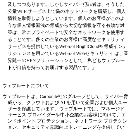
及しつつあります。しかしサイバー犯罪者は、そうした
公衆
Wi-Fi
サービス上で偽のネットワークを構築し、個人
情報を取得しようとしています。個人のお客様がこのよ
うな個人情報漏洩の脅威から大切な情報を守る有効な対
策は、常にプライベートで安全なネットワークを使用す
ることです。多くの企業のお客様に高度なセキュリティ
サービスを提供している
Webroot
BrightCloud
®
脅威インテ
リジェンスを用いている
Webroot
WiFi
セキュリティ は、業
界随一の
VPN
ソリューションとして、私どもウェブルー
トが自信を持ってお届けする製品です。」
ウェブルートについて
ウェブルートは、Carbonite社のグループとして、サイバー脅
威から、クラウドおよび AI を用いて企業および個人ユー
ザーを保護しています。ウェブルートでは、マネージド
サービス プロバイダーや中小企業のお客様に向けて、エ
ンドポイント プロテクション、ネットワーク プロテクシ
ョン、セキュリティ意識向上トレーニングを提供してい