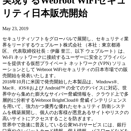
実現するWebroot WiFiセキュ
リティ日本販売開始
May 23, 2019
セキュリティソフトをグローバルで展開し、セキュリティ業
界をリードするウェブルート株式会社 （本社：東京都港
区、 代表取締役社長：伊藤 誉三、以下 ウェブルート）は、
Wi
-
Fi
ネットワークに接続するユーザーに安全とプライバシ
ーを提供する仮想プライベート ネットワーク
(VPN)
ソリュ
ーションとして
Webroot
WiFi
セキュリティの日本市場での販
売開始を発表いたします。
2018
年
10
月に米国で発売開始した本製品は、
Windows®
、
Mac®
、
iOS®
および
Android™
の全てのデバイスに対応。世
界中から集めた膨大なサイバー脅威情報を、クラウド上で多
層的に分析する
Webroot
BrightCloud
®
脅威インテリジェンス
を用いて、強力かつ優秀な優れたセキュリティ 防衛システ
ムを構築展開し、個人のお客様が悪意あるサイトやリスクの
高いサイトにアクセスすることを防ぎます。
世界中で急速に普及している公衆
Wi-Fi
サービス には、銀行
口座やクレジットカード情報、個人情報、パスワードなどを