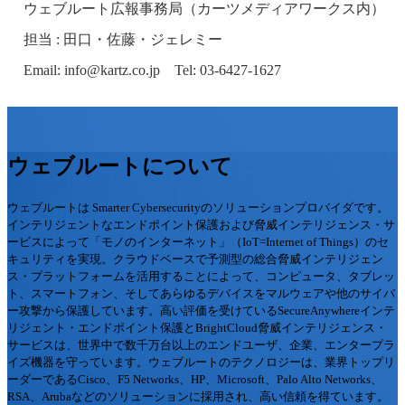
ウェブルート広報事務局（カーツメディアワークス内）
担当 : 田口・佐藤・ジェレミー
Email: info@kartz.co.jp Tel: 03-6427-1627
ウェブルートについて
ウェブルートは Smarter Cybersecurityのソリューションプロバイダです。
インテリジェントなエンドポイント保護および脅威インテリジェンス・サ
ービスによって「モノのインターネット」（IoT=Internet of Things）のセ
キュリティを実現。クラウドベースで予測型の総合脅威インテリジェン
ス・プラットフォームを活用することによって、コンピュータ、タブレッ
ト、スマートフォン、そしてあらゆるデバイスをマルウェアや他のサイバ
ー攻撃から保護しています。高い評価を受けているSecureAnywhereインテ
リジェント・エンドポイント保護とBrightCloud脅威インテリジェンス・
サービスは、世界中で数千万台以上のエンドユーザ、企業、エンタープラ
イズ機器を守っています。ウェブルートのテクノロジーは、業界トップリ
ーダーであるCisco、F5 Networks、HP、Microsoft、Palo Alto Networks、
RSA、Arubaなどのソリューションに採用され、高い信頼を得ています。