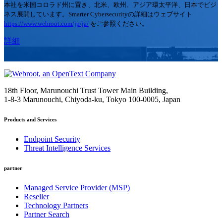
本社を米国コロラド州に置き、北米、欧州、アジア環太平洋、日本でビジ
ネス展開しています。Smarter Cybersecurityの詳細はウェブサイト
https://www.webroot.com/jp/ja/
をご参照ください。
詳細
18th Floor, Marunouchi Trust Tower Main Building,
1-8-3 Marunouchi, Chiyoda-ku, Tokyo
100-0005, Japan
Products and Services
Endpoint Security
Threat Intelligence Services
partner
Managed Service Provider (MSP)
Reseller
Technology Partners
Partner Search