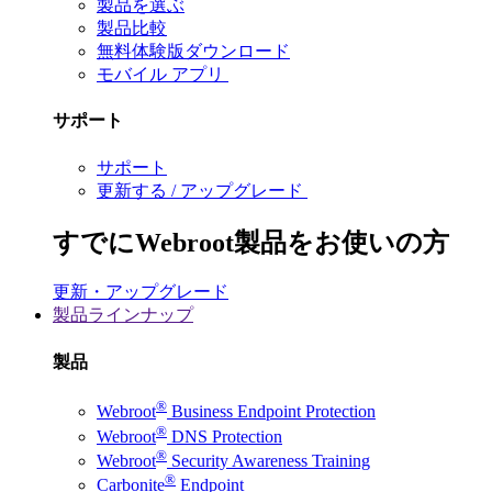
製品を選ぶ
製品比較
無料体験版ダウンロード
モバイル アプリ
サポート
サポート
更新する / アップグレード
すでにWebroot製品をお使いの方
更新・アップグレード
製品ラインナップ
製品
®
Webroot
Business Endpoint Protection
®
Webroot
DNS Protection
®
Webroot
Security Awareness Training
®
Carbonite
Endpoint