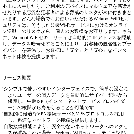
不正に入手したり、ご利用のデバイスにマルウェアを感染さ
せたりする悪質な犯罪者による脅威のリスクが常に付きまと
います。どんな場所でもお使いいただける
Webroot
WiFi
セキ
ュリティは、そうした公衆
Wi-Fi
サービスにおけるオンライ
ン活動上のリスクから、個人のお客様をお守りします。さら
に、
Webroot
WiFi
セキュリティは自動的に
IP
アドレスを隠蔽
し、データを暗号化することにより、お客様の匿名性とプラ
イバシーを確保し、お客様に「安全」と「安心」なインター
ネット体験を提供します。
サービス概要
シンプルで使いやすいインターフェイスで、簡単な設定に
l
よりユーザーの個人データを自動的にサイバー犯罪から
保護し、中継
ISP
（インターネットサービスプロバイダ
ー）の検閲から身を守ることが可能です。
自動的に最適な
VPN
接続サーバと
VPN
プロトコルを採用
l
し、迅速なネットワーク接続を提供します。
自動接続機能により、安全でないネットワークへのアクセ
l
スが試みられた場合、
Webroot
WiFi
セキュリティ が
VPN