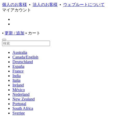
個人のお客様
•
法人のお客様
•
ウェブルートについて
マイアカウント
•
更新 / 追加
•
カート
Australia
Canada/English
Deutschland
España
France
India
Italia
Ireland
México
Nederland
New Zealand
Portugal
South Africa
Sverige