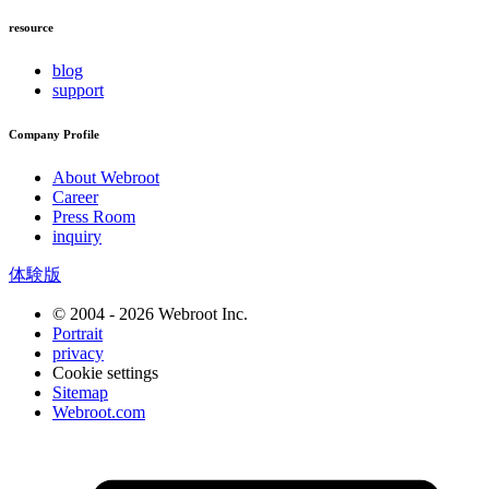
resource
blog
support
Company Profile
About Webroot
Career
Press Room
inquiry
体験版
© 2004 - 2026 Webroot Inc.
Portrait
privacy
Cookie settings
Sitemap
Webroot.com