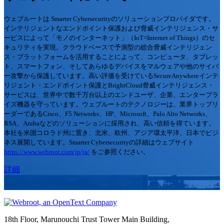
ウェブルートは Smarter Cybersecurityのソリューションプロバイダです。
インテリジェントなエンドポイント保護および脅威インテリジェンス・サ
ービスによって「モノのインターネット」（IoT=Internet of Things）のセ
キュリティを実現。クラウドベースで予測型の総合脅威インテリジェン
ス・プラットフォームを活用することによって、コンピュータ、タブレッ
ト、スマートフォン、そしてあらゆるデバイスをマルウェアや他のサイバ
ー攻撃から保護しています。高い評価を受けているSecureAnywhereインテ
リジェント・エンドポイント保護とBrightCloud脅威インテリジェンス・
サービスは、世界中で数千万台以上のエンドユーザ、企業、エンタープラ
イズ機器を守っています。ウェブルートのテクノロジーは、業界トップリ
ーダーであるCisco、F5 Networks、HP、Microsoft、Palo Alto Networks、
RSA、Arubaなどのソリューションに採用され、高い信頼を得ています。
本社を米国コロラド州に置き、北米、欧州、アジア環太平洋、日本でビジ
ネス展開しています。Smarter Cybersecurityの詳細はウェブサイト
https://www.webroot.com/jp/ja/
をご参照ください。
詳細
18th Floor, Marunouchi Trust Tower Main Building,