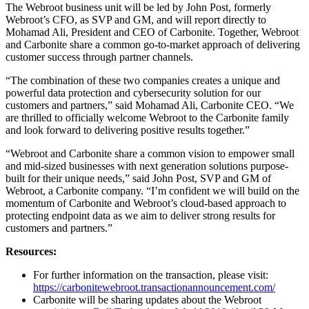
The Webroot business unit will be led by John Post, formerly
Webroot’s CFO, as SVP and GM, and will report directly to
Mohamad Ali, President and CEO of Carbonite. Together, Webroot
and Carbonite share a common go-to-market approach of delivering
customer success through partner channels.
“The combination of these two companies creates a unique and
powerful data protection and cybersecurity solution for our
customers and partners,” said Mohamad Ali, Carbonite CEO. “We
are thrilled to officially welcome Webroot to the Carbonite family
and look forward to delivering positive results together.”
“Webroot and Carbonite share a common vision to empower small
and mid-sized businesses with next generation solutions purpose-
built for their unique needs,” said John Post, SVP and GM of
Webroot, a Carbonite company. “I’m confident we will build on the
momentum of Carbonite and Webroot’s cloud-based approach to
protecting endpoint data as we aim to deliver strong results for
customers and partners.”
Resources:
For further information on the transaction, please visit:
https://carbonitewebroot.transactionannouncement.com/
Carbonite will be sharing updates about the Webroot