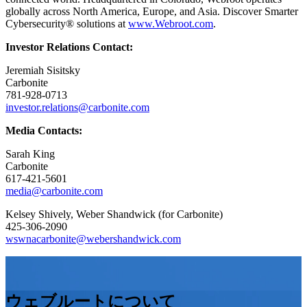
globally across North America, Europe, and Asia. Discover Smarter
Cybersecurity® solutions at
www.Webroot.com
.
Investor Relations Contact:
Jeremiah Sisitsky
Carbonite
781-928-0713
investor.relations@carbonite.com
Media Contacts:
Sarah King
Carbonite
617-421-5601
media@carbonite.com
Kelsey Shively, Weber Shandwick (for Carbonite)
425-306-2090
wswnacarbonite@webershandwick.com
ウェブルートについて