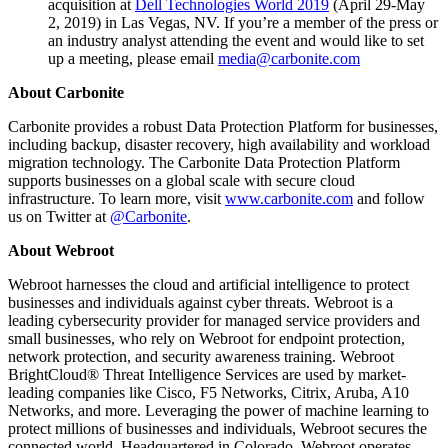
acquisition at
Dell Technologies World 2019
(April 29-May
2, 2019) in Las Vegas, NV. If you’re a member of the press or
an industry analyst attending the event and would like to set
up a meeting, please email
media@carbonite.com
About Carbonite
Carbonite provides a robust Data Protection Platform for businesses,
including backup, disaster recovery, high availability and workload
migration technology. The Carbonite Data Protection Platform
supports businesses on a global scale with secure cloud
infrastructure. To learn more, visit
www.carbonite.com
and follow
us on Twitter at
@Carbonite
.
About Webroot
Webroot harnesses the cloud and artificial intelligence to protect
businesses and individuals against cyber threats. Webroot is a
leading cybersecurity provider for managed service providers and
small businesses, who rely on Webroot for endpoint protection,
network protection, and security awareness training. Webroot
BrightCloud® Threat Intelligence Services are used by market-
leading companies like Cisco, F5 Networks, Citrix, Aruba, A10
Networks, and more. Leveraging the power of machine learning to
protect millions of businesses and individuals, Webroot secures the
connected world. Headquartered in Colorado, Webroot operates