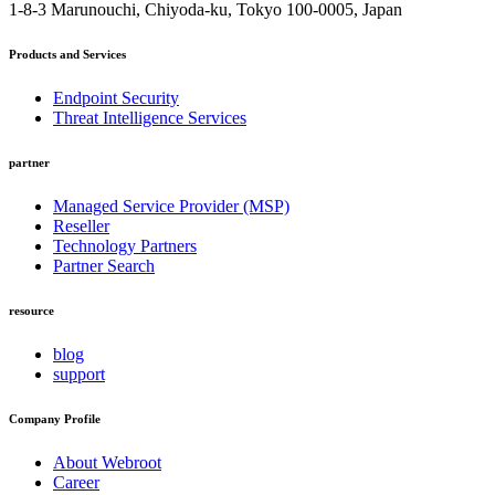
1-8-3 Marunouchi, Chiyoda-ku, Tokyo
100-0005, Japan
Products and Services
Endpoint Security
Threat Intelligence Services
partner
Managed Service Provider (MSP)
Reseller
Technology Partners
Partner Search
resource
blog
support
Company Profile
About Webroot
Career