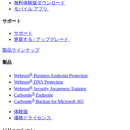
無料体験版ダウンロード
モバイル アプリ
サポート
サポート
更新する / アップグレード
製品ラインナップ
製品
®
Webroot
Business Endpoint Protection
®
Webroot
DNS Protection
®
Webroot
Security Awareness Training
®
Carbonite
Endpoint
®
Carbonite
Backup for Microsoft 365
体験版
価格とライセンス