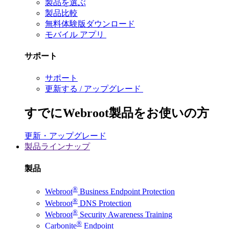
製品を選ぶ
製品比較
無料体験版ダウンロード
モバイル アプリ
サポート
サポート
更新する / アップグレード
すでにWebroot製品をお使いの方
更新・アップグレード
製品ラインナップ
製品
®
Webroot
Business Endpoint Protection
®
Webroot
DNS Protection
®
Webroot
Security Awareness Training
®
Carbonite
Endpoint