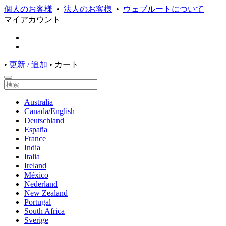
個人のお客様
•
法人のお客様
•
ウェブルートについて
マイアカウント
•
更新 / 追加
•
カート
Australia
Canada/English
Deutschland
España
France
India
Italia
Ireland
México
Nederland
New Zealand
Portugal
South Africa
Sverige