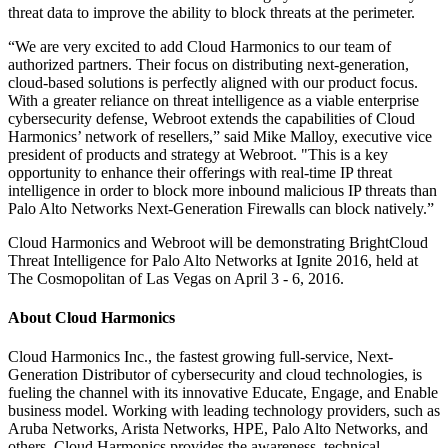
threat data to improve the ability to block threats at the perimeter.
“We are very excited to add Cloud Harmonics to our team of
authorized partners. Their focus on distributing next-generation,
cloud-based solutions is perfectly aligned with our product focus.
With a greater reliance on threat intelligence as a viable enterprise
cybersecurity defense, Webroot extends the capabilities of Cloud
Harmonics’ network of resellers,” said Mike Malloy, executive vice
president of products and strategy at Webroot. "This is a key
opportunity to enhance their offerings with real-time IP threat
intelligence in order to block more inbound malicious IP threats than
Palo Alto Networks Next-Generation Firewalls can block natively.”
Cloud Harmonics and Webroot will be demonstrating BrightCloud
Threat Intelligence for Palo Alto Networks at Ignite 2016, held at
The Cosmopolitan of Las Vegas on April 3 - 6, 2016.
About Cloud Harmonics
Cloud Harmonics Inc., the fastest growing full-service, Next-
Generation Distributor of cybersecurity and cloud technologies, is
fueling the channel with its innovative Educate, Engage, and Enable
business model. Working with leading technology providers, such as
Aruba Networks, Arista Networks, HPE, Palo Alto Networks, and
others, Cloud Harmonics provides the awareness, technical