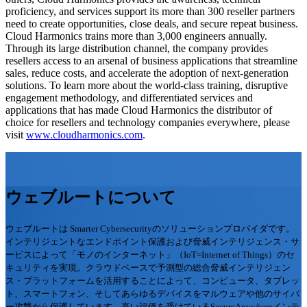
proficiency, and services support its more than 300 reseller partners
need to create opportunities, close deals, and secure repeat business.
Cloud Harmonics trains more than 3,000 engineers annually.
Through its large distribution channel, the company provides
resellers access to an arsenal of business applications that streamline
sales, reduce costs, and accelerate the adoption of next-generation
solutions. To learn more about the world-class training, disruptive
engagement methodology, and differentiated services and
applications that has made Cloud Harmonics the distributor of
choice for resellers and technology companies everywhere, please
visit
www.cloudharmonics.com
.
ウェブルートについて
ウェブルートは Smarter Cybersecurityのソリューションプロバイダです。
インテリジェントなエンドポイント保護および脅威インテリジェンス・サ
ービスによって「モノのインターネット」（IoT=Internet of Things）のセ
キュリティを実現。クラウドベースで予測型の総合脅威インテリジェン
ス・プラットフォームを活用することによって、コンピュータ、タブレッ
ト、スマートフォン、そしてあらゆるデバイスをマルウェアや他のサイバ
ー攻撃から保護しています。高い評価を受けているSecureAnywhereインテ