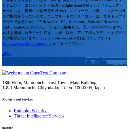
リジェント・エンドポイント保護とBrightCloud脅威インテリジェンス・
サービスは、世界中で数千万台以上のエンドユーザ、企業、エンタープラ
イズ機器を守っています。ウェブルートのテクノロジーは、業界トップリ
ーダーであるCisco、F5 Networks、HP、Microsoft、Palo Alto Networks、
RSA、Arubaなどのソリューションに採用され、高い信頼を得ています。
本社を米国コロラド州に置き、北米、欧州、アジア環太平洋、日本でビジ
ネス展開しています。Smarter Cybersecurityの詳細はウェブサイト
https://www.webroot.com/jp/ja/
をご参照ください。
詳細
18th Floor, Marunouchi Trust Tower Main Building,
1-8-3 Marunouchi, Chiyoda-ku, Tokyo
100-0005, Japan
Products and Services
Endpoint Security
Threat Intelligence Services
partner