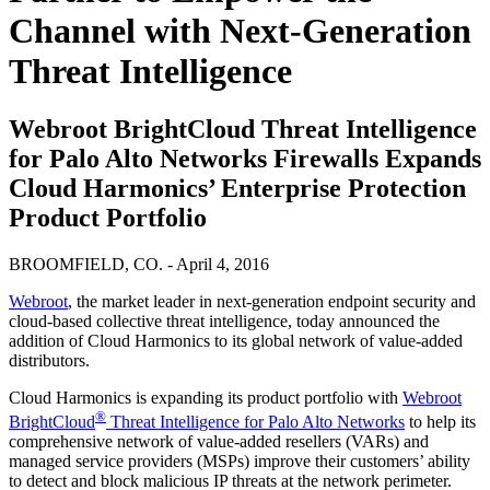
Channel with Next-Generation
Threat Intelligence
Webroot BrightCloud Threat Intelligence
for Palo Alto Networks Firewalls Expands
Cloud Harmonics’ Enterprise Protection
Product Portfolio
BROOMFIELD, CO. - April 4, 2016
Webroot
, the market leader in next-generation endpoint security and
cloud-based collective threat intelligence, today announced the
addition of Cloud Harmonics to its global network of value-added
distributors.
Cloud Harmonics is expanding its product portfolio with
Webroot
®
BrightCloud
Threat Intelligence for Palo Alto Networks
to help its
comprehensive network of value-added resellers (VARs) and
managed service providers (MSPs) improve their customers’ ability
to detect and block malicious IP threats at the network perimeter.