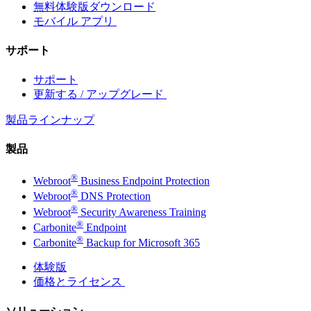
無料体験版ダウンロード
モバイル アプリ
サポート
サポート
更新する / アップグレード
製品ラインナップ
製品
®
Webroot
Business Endpoint Protection
®
Webroot
DNS Protection
®
Webroot
Security Awareness Training
®
Carbonite
Endpoint
®
Carbonite
Backup for Microsoft 365
体験版
価格とライセンス