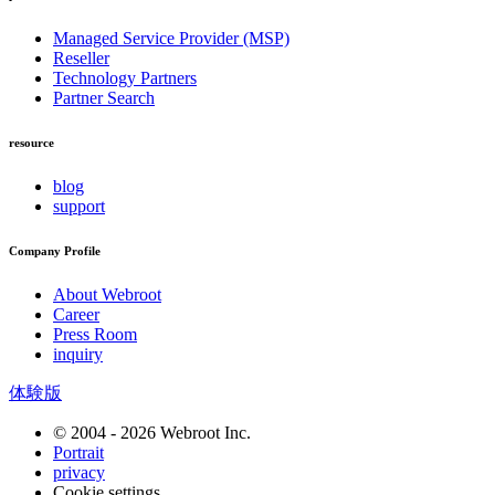
Managed Service Provider (MSP)
Reseller
Technology Partners
Partner Search
resource
blog
support
Company Profile
About Webroot
Career
Press Room
inquiry
体験版
© 2004 - 2026 Webroot Inc.
Portrait
privacy
Cookie settings