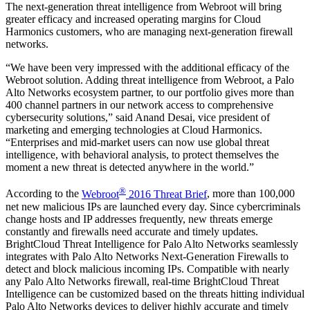
The next-generation threat intelligence from Webroot will bring
greater efficacy and increased operating margins for Cloud
Harmonics customers, who are managing next-generation firewall
networks.
“We have been very impressed with the additional efficacy of the
Webroot solution. Adding threat intelligence from Webroot, a Palo
Alto Networks ecosystem partner, to our portfolio gives more than
400 channel partners in our network access to comprehensive
cybersecurity solutions,” said Anand Desai, vice president of
marketing and emerging technologies at Cloud Harmonics.
“Enterprises and mid-market users can now use global threat
intelligence, with behavioral analysis, to protect themselves the
moment a new threat is detected anywhere in the world.”
®
According to the
Webroot
2016 Threat Brief
, more than 100,000
net new malicious IPs are launched every day. Since cybercriminals
change hosts and IP addresses frequently, new threats emerge
constantly and firewalls need accurate and timely updates.
BrightCloud Threat Intelligence for Palo Alto Networks seamlessly
integrates with Palo Alto Networks Next-Generation Firewalls to
detect and block malicious incoming IPs. Compatible with nearly
any Palo Alto Networks firewall, real-time BrightCloud Threat
Intelligence can be customized based on the threats hitting individual
Palo Alto Networks devices to deliver highly accurate and timely