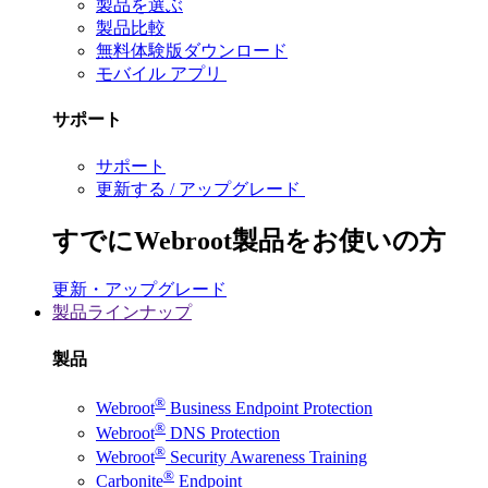
製品を選ぶ
製品比較
無料体験版ダウンロード
モバイル アプリ
サポート
サポート
更新する / アップグレード
すでにWebroot製品をお使いの方
更新・アップグレード
製品ラインナップ
製品
®
Webroot
Business Endpoint Protection
®
Webroot
DNS Protection
®
Webroot
Security Awareness Training
®
Carbonite
Endpoint