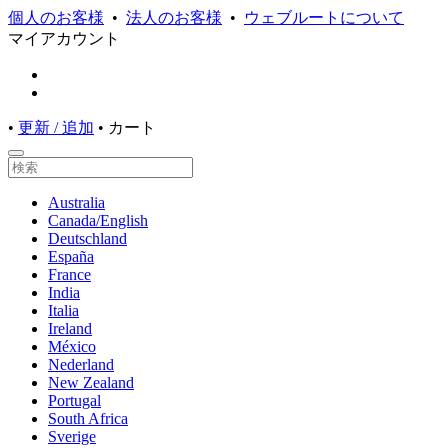
個人のお客様
•
法人のお客様
•
ウェブルートについて
マイアカウント
•
更新 / 追加
•
カート
Australia
Canada/English
Deutschland
España
France
India
Italia
Ireland
México
Nederland
New Zealand
Portugal
South Africa
Sverige